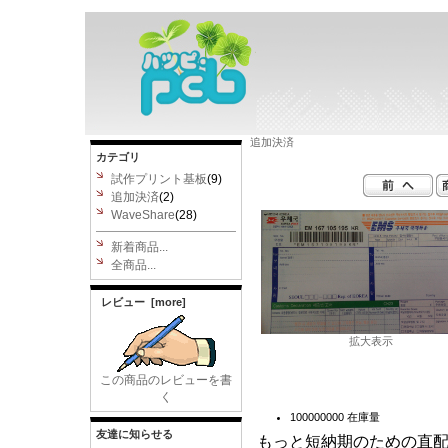
追加決済
カテゴリ
試作プリント基板
(9)
追加決済
(2)
WaveShare
(28)
新着商品...
全商品...
レビュー [more]
拡大表示
この商品のレビューを書
く
100000000 在庫量
友達に知らせる
もっと短納期のための直配